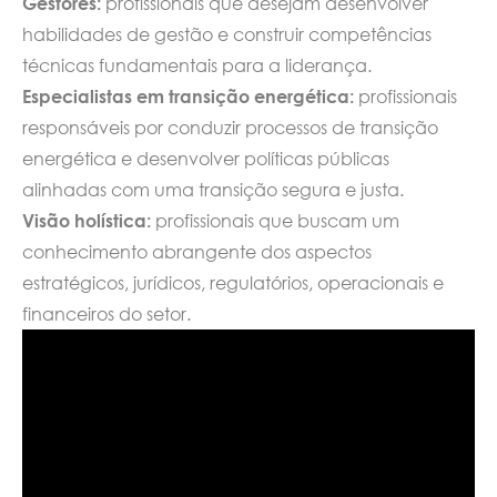
Gestores:
profissionais que desejam desenvolver
habilidades de gestão e construir competências
técnicas fundamentais para a liderança.
Especialistas em transição energética:
profissionais
responsáveis por conduzir processos de transição
energética e desenvolver políticas públicas
alinhadas com uma transição segura e justa.
Visão holística:
profissionais que buscam um
conhecimento abrangente dos aspectos
estratégicos, jurídicos, regulatórios, operacionais e
financeiros do setor.